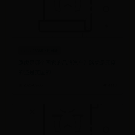
mobile28365正规网址
路虎是哪个国家的品牌汽车？路虎是印度
的还是英国的
📅 2025-09-05
👁️ 4113