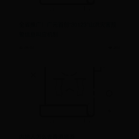
全省推广！广元首创“30123”山洪灾害预
警信息叫应机制
📅 08-04
❤️ 204
内地人怎么去香港旅游