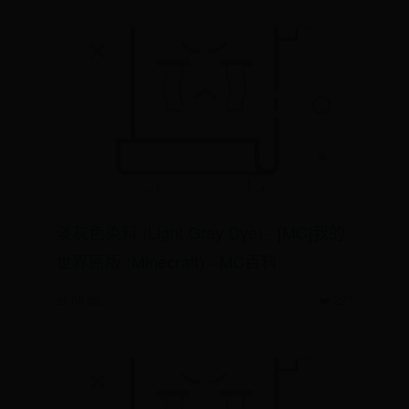
淡灰色染料 (Light Gray Dye) - [MC]我的
世界原版 (Minecraft) - MC百科
📅 08-02
❤️ 227