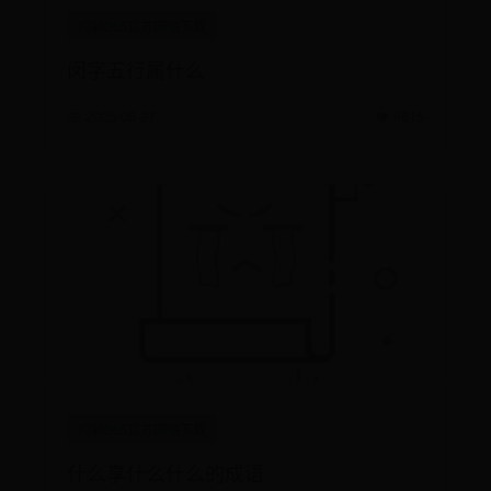
约彩365官方网站下载
闵字五行属什么
📅 2025-08-27
👁️ 9815
约彩365官方网站下载
什么享什么什么的成语