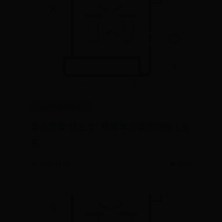
365正规网站是多少
盘点荧屏“拜金女” 杨幂李念梁镜珂榜上有
名
📅 2025-11-09
👁️ 3953