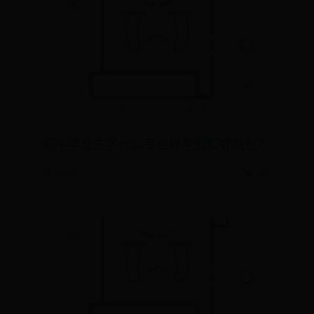
初中毕业生学什么专业好毕业和好就业？
📅 08-02
❤️ 467