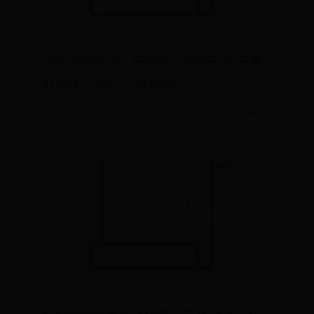
牧场物语重聚矿石镇怎么生孩子 孩子喜
好及触发事件一览[多图]
📅 08-02
❤️ 827