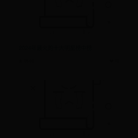
2024年最火的十大明星榜中榜
📅 08-02
❤️ 92