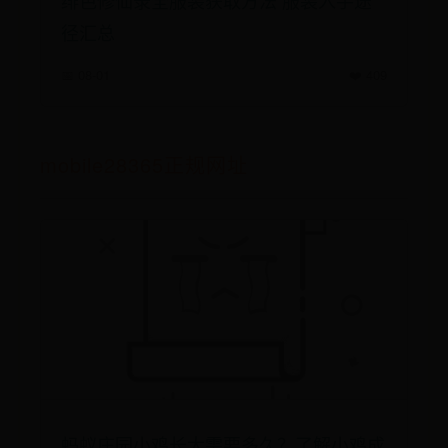
绯色修仙录全服装获取方法 服装入手途
径汇总
📅 08-01
❤️ 409
mobile28365正规网址
蚂蚁庄园小鸡长大需要多久？了解小鸡成