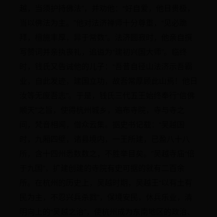
越，当须护持佛法”，并劝他：“好自爱，他日贵极，
当以佛法为主。”他对法济禅师十分尊重，“见必跪
拜，檀施丰厚，异于常数”。法济圆寂时，他亲自撰
写赞词并亲执丧礼，追谥为“建初兴国大师”。临终
时，钱氏又告诫他的儿子：“吾昔自径山法济示吾霸
业，自此发迹，建国立功，故吾常厚顾此山焉！他日
汝等无废吾志”。于是，钱氏三代五王始终奉行“信佛
顺天”之旨，使得杭州城乡，遍布寺院，寺与寺之
间，梵音相闻，僧众云集。据史书记载：“吴越国
时，九厢四壁，诸县境内，一王所建，已盈八十八
所，含十四州悉数数之，不胜举目矣。”吴越寺庙“倍
于九国”，扩建创建的寺院有史可据的就有二百余
所。在杭州的历史上，吴越时期，吴越王“以有土有
民为主，不忍兴兵杀戮”，保境安民，休兵乐业，清
明向上的“吴越之治”，使杭州成为东南地区的政治、