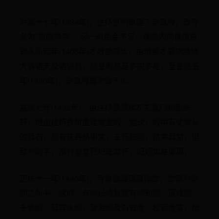
洪武十七年(1384年)，住持慧明重建了觉皇殿，改寺
名为"灵隐禅寺"。因一时资金不足，佛殿内的佛像直
到永乐元年(1403年)才增塑完毕，由僧善才募施装修
大佛诸天及诸供具。觉皇殿总是多灾多难，至宣德五
年(1430年)，觉皇殿再次毁于火。
宣德七年(1432年)，由住持昙缵建左右翼门和面壁
轩，继由住持良阶重建觉皇殿。据说，殿中有丈余长
的拜石，刻有花卉鳞甲文，工巧如画，精美异常。但
整个殿宇，部分堂室已圮废糜朽，旧观实难重现。
正统十一年(1446年)，寺僧弦理建直指堂，堂额为张
即之所书。这时，寺内已恢复建有弥勒阁、莲峰阁、
千佛殿、延宾水阁，望海阁及白云庵、松源庵等，稍