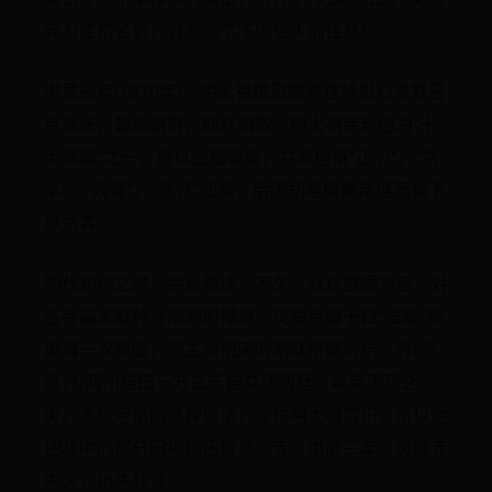
寺为江南名刹，自然派了不少僧人前往参加。
洪武三年(1370年)，明太祖把灵隐寺住持见心来复召
京说法，轰动朝野，四众归敬。明太祖亲封他为"十
大高僧"之一，授以金褴袈裟，并命他撰"正心"、"崇
本"、"观道"、"敬贤"四箴，后因胡唯庸案牵连而被下
狱杀害。
明代初创之时，崇尚佛法，不久，就以整顿为名，对
各寺庙采取种种限制的措施。灵隐寺僧十白"法难"惨
剧再一次降临，便主动把宋时朝廷所赐的杭、秀(今
嘉兴)两州庙田一万三千亩交还朝廷，以免灭顶之
灾。灵隐寺僧的这种做法，深得明太祖赏识，所以他
把其中的部分田地赐还给灵隐寺。洪武三年，灵隐寺
失火，损失较重。