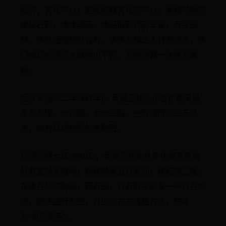
经济、文化中心，更是佛教文化的中心。吴越时期的
摩崖石刻，佛像塑造、佛经雕刻特别丰富，寺宇园
林、佛塔经幢随处皆有。学佛习禅之人日渐增多，佛
门禅坛的诗词文章层出不穷。灵隐寺再一次佛光重
现。
后汉天福十二年(947年)，吴越王钱弘仿曾扩建灵隐
寺为九楼、十八阁、七十二殿。一时间僧众三千之
多，常有异邦僧侣前来取经。
后周显德七年(960年)，吴越王钱弘从奉化请来高僧
延寿主持灵隐寺，新建僧舍五百余间，建石幢二座。
东建百尺弥勒阁，西有园，共有殿宇房舍一千三百余
间，廊庑曲折萦回，自山门左右连接方丈，称寺
为"灵隐新寺"。