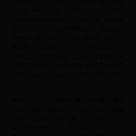
招收僧徒等事，外人不得干预。灵隐寺住持，由各公
房推选，看上去俨然成了一个部落，世俗之味浓重，
而道风自然就无从谈起了。各房除了公事，其他的事
都自顾自的，谁也无心修复寺院殿堂。当时的住持是
豁堂禅师，他自幼在灵隐寺出家，受戒后，遍参名
师，得法于三峰法藏禅师，由各公房推举当了住持。
他把自己的方丈称作"破堂"。面对满寺零落残败、风
雨飘摇的凄凉景象，豁堂禅师自知难以使灵隐寺起死
回生，便请在扬州弘法的深交具德和尚来重兴灵隐古
刹。
具德和尚法名弘礼，是三峰法藏法师的嫡嗣，天童密
云法师的法孙，为临济宗三十二世，不管到哪儿开堂
说法，均受到僧众信徒的欢迎。《灵隐寺志》
载："道风广被十座道场，位下法从动以千计。"清顺