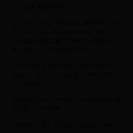
慈寺改名为"报恩光孝禅寺"。
绍兴五年(1135年)，将灵隐寺改为"灵隐寺崇恩显亲
禅寺"。高宗和孝宗时常到灵隐寺进香，闲暇之际，
挥洒翰墨。宋理宗把显亲禅寺原有的大雄宝殿改名
为"觉皇殿"，另外赐书"妙庄严域"四字。
宋宁宗嘉定年间(1208-1224年)，评定浙江禅院，径
山为第一，灵隐次之，净慈又次之，宁波天童寺又次
之，阿育第五。
宋孝宗乾道三年(1167年)二月，诏令每年四月初八佛
诞日赐帛五十匹于禅寺。
乾道六年(1170年)，赐灵隐寺住持慧远号"佛海禅