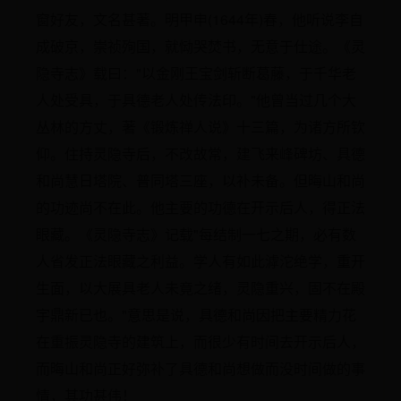
窗好友，文名甚著。明甲申(1644年)春，他听说李自
成破京，崇祯殉国，就恸哭焚书，无意于仕途。《灵
隐寺志》载曰："以金刚王宝剑斩断葛藤，于千华老
人处受具，于具德老人处传法印。"他曾当过几个大
丛林的方丈，著《锻炼禅人说》十三篇，为诸方所钦
仰。住持灵隐寺后，不改故常，建飞来峰碑坊、具德
和尚慧日塔院、普同塔三座，以补未备。但晦山和尚
的功迹尚不在此。他主要的功德在开示后人，得正法
眼藏。《灵隐寺志》记载"每结制一七之期，必有数
人省发正法眼藏之利益。学人有如此滹沱绝学，重开
生面，以大展具老人未竟之绪，灵隐重兴，固不在殿
宇鼎新已也。"意思是说，具德和尚因把主要精力花
在重振灵隐寺的建筑上，而很少有时间去开示后人，
而晦山和尚正好弥补了具德和尚想做而没时间做的事
情，其功甚伟！