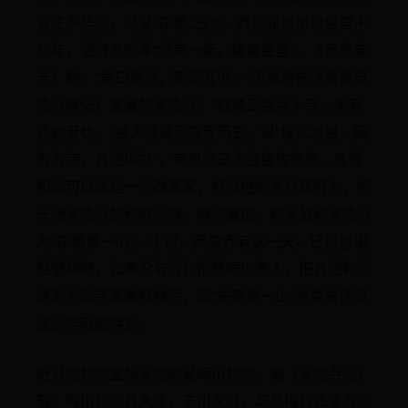
宫庄严华丽，时誉"东南之冠"。具德和尚惨淡经营十
八年，使得灵隐寺"法席一新，建置甚盛"。《灵隐寺
志》称："虽曰重兴，实同开创。"王益朋在《重修灵
隐寺碑记》里盛赞灵隐寺："钱塘三百六十寺，未有
先此者也。"后人评说灵隐寺历史，说"理公为祖，延
寿为宗，具德中兴"，可见这三人名望均很高。具德
和尚可以说是一个改革家，经过他的十八年努力，终
于使灵隐寺的积弊尽除，禅风重振，时人皆称灵隐寺
为"东南第一山"。不过，灵隐寺有这一天，还得感谢
豁堂禅师，如果没有当初他慧眼识高人，把具德和尚
请到灵隐寺来重整禅院，恐"东南第一山"的美誉还没
这么早就能得到。
继具德和尚主持灵隐的是晦山和尚。据《灵隐寺志》
载：晦山和尚具大才，未出家时，与吴梅村先生为同