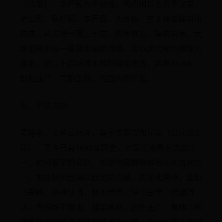
（法堂）、华严殿为中轴线，两边附以五百罗汉堂、
济公殿、联灯阁、华严阁、大悲楼、方丈楼等建筑所
构成，共占地一百三十亩，殿宇恢宏，建构有序。大
雄宝殿中有一尊释迦牟尼佛像，是以唐代禅宗佛像为
蓝本，用二十四块樟木雕刻镶接而成，共高24.8米，
妙相庄严，气韵生动，为国内所罕见。
五、千年古刹
灵隐寺，又名云林寺，建于东晋咸和元年（公元326
年），至今已有1698年历史，也是江南著名古刹之
一，杭州最早的名刹，也是中国佛教禅宗十大古刹之
一。地处杭州西湖以西灵隐山麓，背靠北高峰，面朝
飞来峰，两峰挟峙，林木耸秀，深山古寺，云烟万
状。寺院殿宇巍峨，雕梁画栋，古朴庄严，集精巧的
建筑结构和精湛的雕刻艺术于一身，充分体现了古代