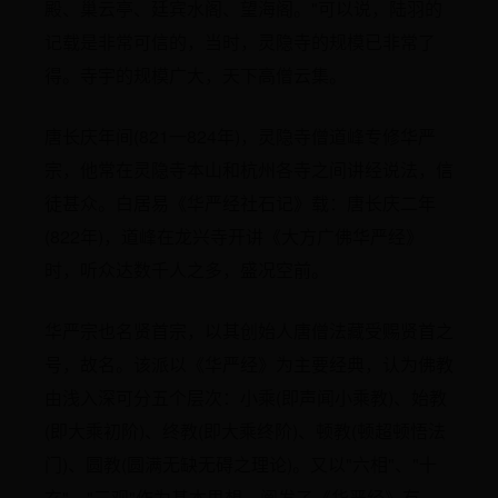
殿、巢云亭、廷宾水阁、望海阁。"可以说，陆羽的
记载是非常可信的，当时，灵隐寺的规模已非常了
得。寺宇的规模广大，天下高僧云集。
唐长庆年间(821一824年)，灵隐寺僧道峰专修华严
宗，他常在灵隐寺本山和杭州各寺之间讲经说法，信
徒甚众。白居易《华严经社石记》载：唐长庆二年
(822年)，道峰在龙兴寺开讲《大方广佛华严经》
时，听众达数千人之多，盛况空前。
华严宗也名贤首宗，以其创始人唐僧法藏受赐贤首之
号，故名。该派以《华严经》为主要经典，认为佛教
由浅入深可分五个层次：小乘(即声闻小乘教)、始教
(即大乘初阶)、终教(即大乘终阶)、顿教(顿超顿悟法
门)、圆教(圆满无缺无碍之理论)。又以"六相"、"十
玄"、"三观"作为基本思想。阐发了《华严经》有