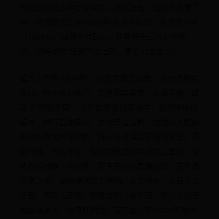
前后后向浙西绅士募得银二万两左右。这次的修复工
程，自清道光三年(1823年)七月七日始，至道光八年
（1828年）四月十六日止，共用银十三万七千余
两，使得灵隐"还灵鹫之壮观，复名山之胜景"。
道光十四年(1834年)，阮元为浙江巡抚，对灵隐关照
有加。他主持刻朱熹、翁方纲等集成，议藏灵隐，故
建了"灵隐书藏"。又广集世典储藏其中，对书籍加以
编号，制订管理条例，并选寺僧玉峰、偶然两人按照
所订条例来管理书籍，阮元亲自撰写灵隐书藏汜。灵
隐书藏，内容丰富，有宋明教契嵩禅师的上堂槌，宝
达的照佛镜、白沙床，宋孝宗赐的直指堂印，范仲淹
所遗之床，秦桧赠送的斋僧锅，龙文拜石，沈周飞来
峰图、灵隐山画卷，程嘉燧的冷泉亭图，李流芳的西
湖卧游画册、冷泉红树图，宋天圣八年(1030年)赐杭