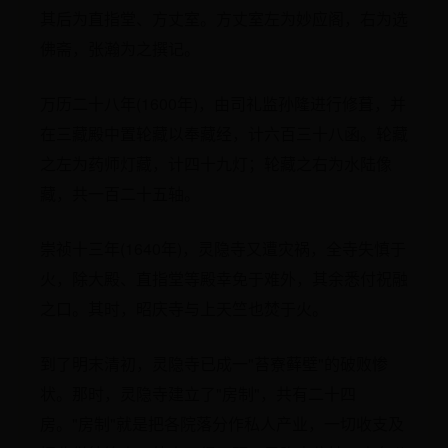
其后为直指堂、方丈室。方丈室左为妙应阁，右为选
佛斋，张瀚为之撰记。
万历二十八年(1600年)，由司礼监孙隆进行修葺，并
在三藏殿中置轮藏以奉藏经，计六百三十八函。轮藏
之左为药师灯藏，计四十九灯；轮藏之右为水陆像
藏，共一百二十五轴。
崇祯十三年(1640年)，灵隐寺又遭灾祸，全寺失慎于
火，除大殿、直指堂等殿幸免于难外，其余悉付祝融
之口。其时，昭庆寺与上天竺也焚于火。
到了明末清初，灵隐寺已成一"苔寮藓壁"的破败惨
状。那时，灵隐寺建立了"房制"，共有二十四
房。"房制"就是把各院落分作私人产业，一切收支及