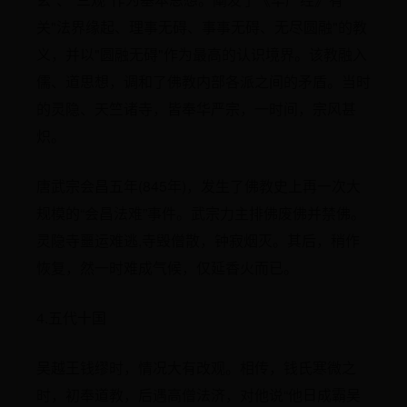
关"法界缘起、理事无碍、事事无碍、无尽圆融"的教
义，并以"圆融无碍"作为最高的认识境界。该教融入
儒、道思想，调和了佛教内部各派之间的矛盾。当时
的灵隐、天竺诸寺，皆奉华严宗，一时间，宗风甚
炽。
唐武宗会昌五年(845年)，发生了佛教史上再一次大
规模的“会昌法难”事件。武宗力主排佛废佛并禁佛。
灵隐寺噩运难逃,寺毁僧散，钟寂烟灭。其后，稍作
恢复，然一时难成气候，仅延香火而已。
4.五代十国
吴越王钱缪时，情况大有改观。相传，钱氏寒微之
时，初奉道教，后遇高僧法济，对他说“他日成霸吴