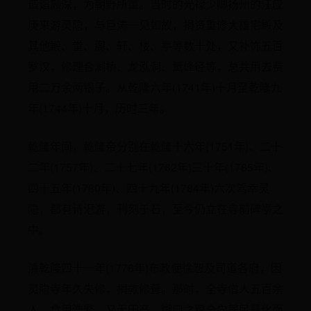
造诣颇深，为朝野所重。当时的光禄少卿扬州的汪应
庚来游灵隐，与巨涛一见如故，捐资重修大雄宅殿及
其他殿、堂、阁、轩、楼、亭等数十处，又补饰五百
罗汉，修理合涧桥、龙泓洞、鹫峰径等，总共用去费
用二万余两银子。从乾隆六年(1741年)十月至乾隆九
年(1744年)十月，历时三年。
乾隆年间，乾隆帝分别在乾隆十六年(1751年)、二十
二年(1757年)、二十七年(1762年)三十年(1765年)、
四十五年(1780年)、四十九年(1784年)六次驾幸灵
隐，都有诗汜游，刊刻于石，至今仍立在寺前碑亭之
中。
清乾隆四十一年(1776年)布政使徐恕及司道各府，因
灵隐寺年久失修，捐款修葺。那时，全寺僧人五百余
人，食用浩繁，又无田产，糊口之粮全向居民募化而