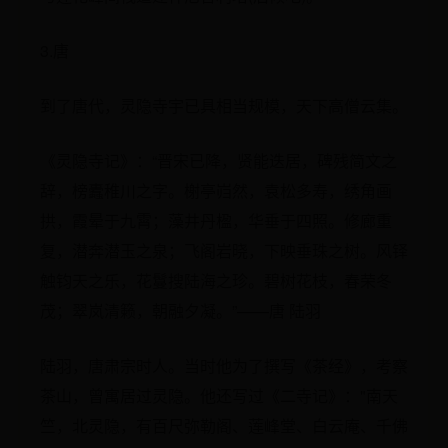
3.唐
到了唐代，灵隐寺宇已具相当规模，天下高僧云集。
《灵隐寺记》：“晋宋已降，贤能迭居，碑残简文之
辞，榜蠹稚川之字。榭亭岿然，袁松多寿，绣角画
拱，霞晕于九霄；藻井丹楹，华垂于四照。修廊重
复，潜奔潜玉之泉；飞阁岩晓，下映垂珠之树。风铎
触钧天之乐，花鬘搜陆海之珍。碧树花枝，春荣冬
茂；翠岚清籁，朝融夕凝。”——唐 陆羽
陆羽，唐肃宗时人。当时他为了撰写《茶经》，考察
茶山，曾寓居过灵隐。他还写过《二寺记》："南天
竺，北灵隐，有百尺弥勒阁、莲峰堂、白云庵、千佛