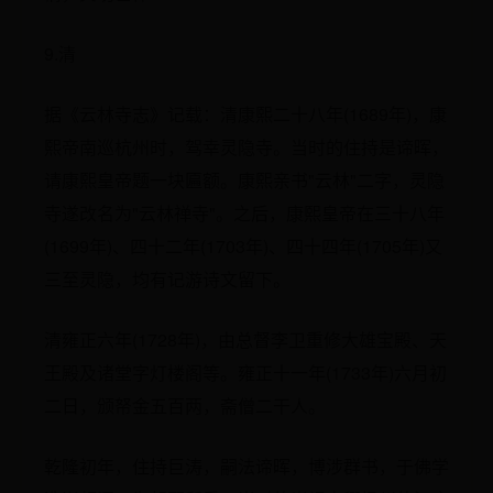
9.清
据《云林寺志》记载：清康熙二十八年(1689年)，康
熙帝南巡杭州时，驾幸灵隐寺。当时的住持是谛晖，
请康熙皇帝题一块匾额。康熙亲书"云林"二字，灵隐
寺遂改名为"云林禅寺"。之后，康熙皇帝在三十八年
(1699年)、四十二年(1703年)、四十四年(1705年)又
三至灵隐，均有记游诗文留下。
清雍正六年(1728年)，由总督李卫重修大雄宝殿、天
王殿及诸堂字灯楼阁等。雍正十一年(1733年)六月初
二日，颁帑金五百两，斋僧二干人。
乾隆初年，住持巨涛，嗣法谛晖，博涉群书，于佛学