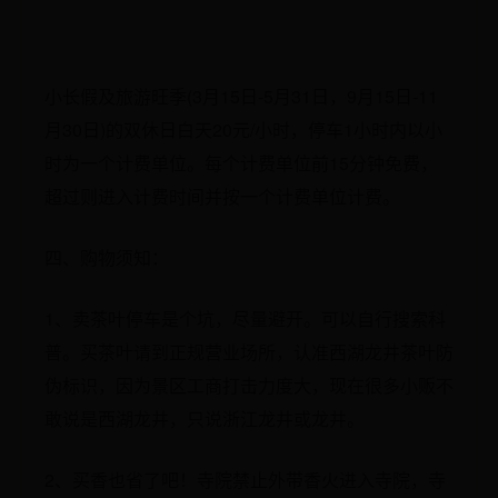
小长假及旅游旺季(3月15日-5月31日，9月15日-11
月30日)的双休日白天20元/小时，停车1小时内以小
时为一个计费单位。每个计费单位前15分钟免费，
超过则进入计费时间并按一个计费单位计费。
四、购物须知：
1、卖茶叶停车是个坑，尽量避开。可以自行搜索科
普。买茶叶请到正规营业场所，认准西湖龙井茶叶防
伪标识，因为景区工商打击力度大，现在很多小贩不
敢说是西湖龙井，只说浙江龙井或龙井。
2、买香也省了吧！寺院禁止外带香火进入寺院，寺