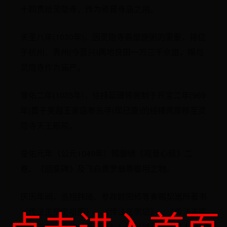
十四贯给灵隐寺，作为修葺寺庙之用。
天圣八年(1030年)，因灵隐寺斋僧施粥的需要，将位
于杭州、秀州(今嘉兴)两地良田一万三千佘亩，赐与
灵隐寺作为庙产。
景佑二年(1035年)，住持延珊将凿制于开宝二年(969
年)置于吴越王家庙奉先寺(现已废)的经幢两座移至灵
隐寺天王殿前。
皇佑元年（公元1049年）赐御绣《观音心经》二
卷、《回銮碑》及飞白黄罗扇等御用之物。
庆历年间，丞相韩琦、参政欧阳修等奏赐契嵩所著书
《传法正宗定祖图》、《传法正宗记》、《传法正宗
论》三书（合称《嘉佑集》）和《辅教篇》等人藏。