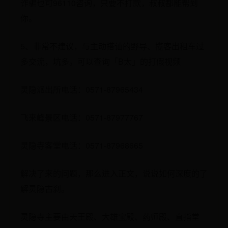
诈骗也可96110咨询，只要不打款，叔叔都能帮到
你。
5、非常不建议，与主动搭讪的野导、揽客出租车过
多交流，坑多。可以查询「B太」的打假视频
灵隐派出所电话：0571-87965434
飞来峰景区电话：0571-87977767
灵隐寺客堂电话：0571-87968665
解决了来的问题，那么进入正文，说说如何深度的了
解灵隐古刹。
灵隐寺主要由天王殿、大雄宝殿、药师殿、直指堂