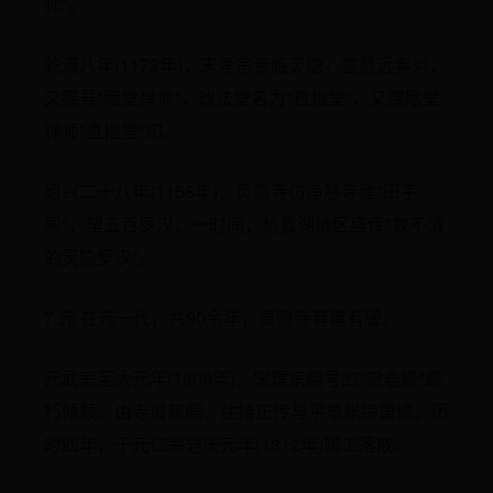
师"。
乾道八年(1172年)，宋孝宗亲临灵隐，宣慧远奏对，
又赐号"瞎堂禅师"，改法堂名为"直指堂"，又赐瞎堂
禅师"直指堂"印。
绍兴二十八年(1158年)，灵隐寺仿净慈寺建"田字
殿"，塑五百罗汉，一时间，杭嘉湖地区盛传"数不清
的灵隐罗汉"。
7.元 在元一代，共90余年，灵隐寺有建有毁。
元武宗至大元年(1308年)，宋理宗赐号的"觉皂殿"蠹
朽倾颓，由寺僧慈照、住持正传与平章张缔重修，历
时四年，于元仁宗皂庆元年(1312年)竣工落成。