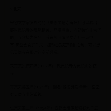
5.北宋
宋初文学家罗处约的《重修灵隐寺碑记》可以看出，
那时灵隐寺的建筑精美，环境清幽，内部装饰非常华
丽，寺容极为庄严。苏东坡《游灵隐寺》一诗中
有"高堂会食罗千夫，撞钟击鼓喧朝晡"之句，可以想
见灵隐寺在那时的空前盛况。
宋真宗景德四年(1007年)，改灵隐寺为灵隐山景德
寺。
真宗天禧五年(1021年)，赐名"景德灵隐禅寺"，皇室
对灵隐寺非常重视。
仁宗天圣二年（1024年）章懿太后赐脂粉钱九千五