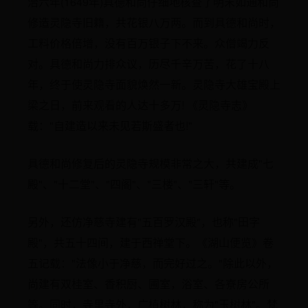
治六年(1649年)具德和尚仔细地核查了明末如通和尚
修造灵隐寺旧籍，共花银八万两。而到具德和尚时，
工料价格倍增，没有百万银子下不来。众僧竭力反
对。具德和尚力排众议，历尽千辛万苦，花了十八
年，终于使灵隐寺面貌焕然一新。灵隐寺大雄宝殿上
梁之日，前来观看的人达十多万! 《灵隐寺志》
载："自建造以来未见若斯盛者也!"
具德和尚修复后的灵隐寺规模非常之大，共建成"七
殿"、"十二堂"、"四阁"、"三楼"、"三轩"等。
另外，还仿净慈寺建有"五百罗汉殿"，也称"田字
殿"，共五十四间，建于西禅堂下。《湖山便览》卷
五记载："法像小于净慈，而完好过之。"除此以外，
尚建有双桂室、香积厨、圃室，浴室、各寮房公所
等。同时，寺里寺外，广植树林，称为"玉树林"。梵