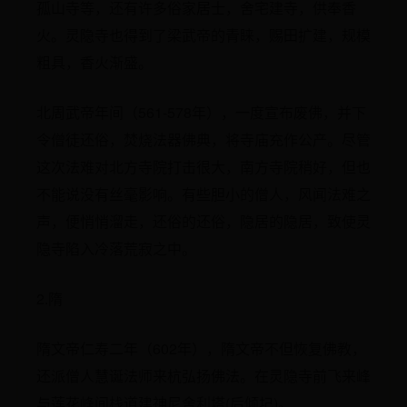
孤山寺等，还有许多俗家居士，舍宅建寺，供奉香
火。灵隐寺也得到了梁武帝的青睐，赐田扩建，规模
粗具，香火渐盛。
北周武帝年间（561-578年），一度宣布废佛，并下
令僧徒还俗，焚烧法器佛典，将寺庙充作公产。尽管
这次法难对北方寺院打击很大，南方寺院稍好，但也
不能说没有丝毫影响。有些胆小的僧人，风闻法难之
声，便悄悄溜走，还俗的还俗，隐居的隐居，致使灵
隐寺陷入冷落荒寂之中。
2.隋
隋文帝仁寿二年（602年），隋文帝不但恢复佛教，
还派僧人慧诞法师来杭弘扬佛法。在灵隐寺前飞来峰
与莲花峰间栈道建神尼舍利塔(后倾圮)。