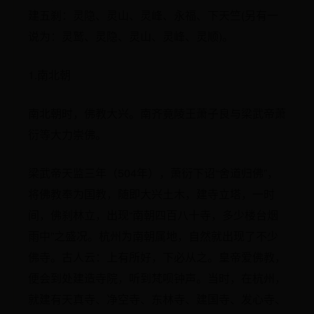
建五刹：灵隐、灵山、灵峰、永福、下天竺(另有一
说为：灵鹫、灵隐、灵山、灵峰、灵顺)。
1.南北朝
南北朝时，佛教大兴。南齐竟陵王萧子良与梁武帝萧
衍等大力崇佛。
梁武帝天监三年（504年），萧衍下诏“舍道归佛”，
将佛教奉为国教，随即大兴土木，建寺立塔，一时
间，佛刹林立，出现“南朝四百八十寺，多少楼台烟
雨中”之盛况。杭州为南朝属地，自然就出现了不少
佛寺。古人云：上有所好，下必从之。皇帝爱佛教，
便会到处建造寺院，听到梵呗钟声。当时，在杭州，
就建有天真寺、净空寺、东林寺、建国寺、发心寺、