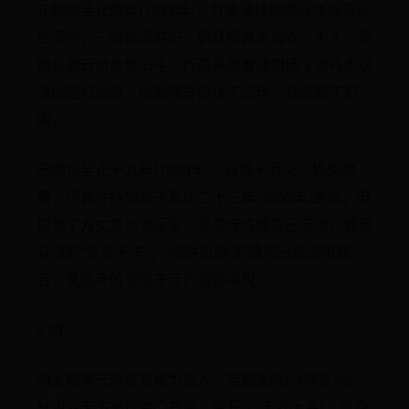
元顺帝至元四年(1338年)，竹泉法林禅师自净慈寺迁
往灵隐，一度宗风甚炽，朝廷授其金褴衣。不久，因
他长期云游会稽山中，行院具疏奏请朝廷下旨并多次
请他回归灵隐，他勉强答应住了三年，就退居了幻
庵。
元顺帝至正十九年(1359年)，寺毁于兵火，损失惨
重，尽管住持辅良于至正二十三年(1363年)重修，但
仅建了方丈室与伽蓝堂，灵隐寺的盛况已不再，曾经
有过的"罗食千夫"、"撞钟击鼓"的盛况已成过眼烟
云，灵隐寺的衰落于元代初露端倪。
8.明
明太祖朱元璋曾是曾为僧人，定都金陵(今南京)后，
就诏今天下举荐佛门高僧，召开了"无遮大会"。灵隐