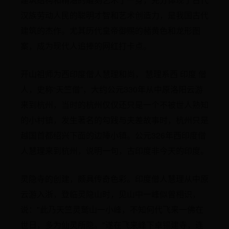
汉族劳动人民的聪明才智和艺术创造力，是我国古代
建筑的杰作。尤其历代皇帝御赐的赭黄色和龙形图
案，成为现代人追捧的网红打卡点。
开山祖师为西印度僧人慧理和尚， 慧理系西 印度 僧
人，史称“天竺僧”，大约公元330年从中原洛阳云游
来到杭州，当时的杭州仅仅还只是一个不被世人熟知
的小村镇，发生著名的勾践与夫差故事时，杭州只是
越国首都绍兴下面的边陲小镇。公元326年西印度僧
人慧理来到杭州，说明一句，古印度非今天的印度。
灵隐寺的创建，颇具传奇色彩。印度僧人慧理从中原
云游入浙，登临灵隐山时，见山中一峰似曾相识，
说："此乃天竺灵鹫山一小峰，不知何代飞来一佛在
世日，多为仙灵所隐。"遂在飞来峰下卓锡建寺，连