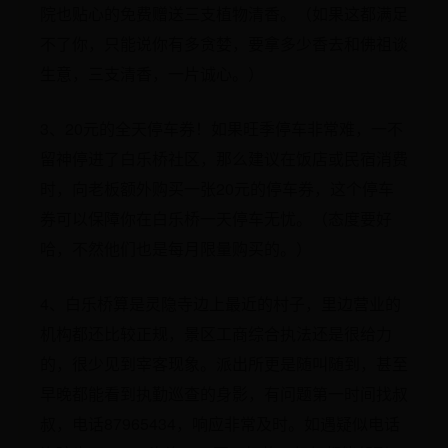
院也贴心的免费赠送三支植物清香。（如果这都满足
不了你，只能说你有多贪婪，要拿多少香去和佛祖谈
生意，三支清香，一片诚心。）
3、20元的全天停车券！如果旺季停车非常难，一不
留神停进了白乐桥社区，那么建议在饭店或民宿消费
时，向老板额外购买一张20元的停车券，这个停车
券可以保障你在白乐桥一天停车无忧。（态度要好
哈，不然他们也是每月限量购买的。）
4、白乐桥算是灵隐寺边上最近的村子，里边营业的
机构都还比较正规，景区工商综合执法还是很给力
的，很少见到宰客现象。派出所更是随叫随到，甚至
早晚都能看到执勤巡查的身影，有问题第一时间找叔
叔，电话87965434，响应非常及时。如遇疑似电话