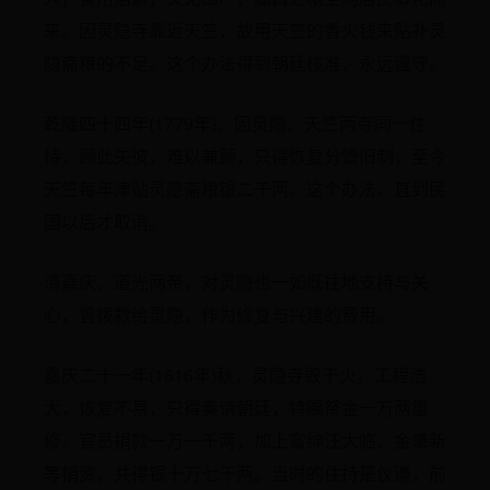
来。因灵隐寺靠近天竺，故用天竺的香火钱来贴补灵
隐斋粮的不足。这个办法得到朝廷核准，永远遵守。
乾隆四十四年(1779年)，因灵隐、天竺两寺同一住
持，顾此失彼，难以兼顾，只得恢复分管旧制，至今
天竺每年津贴灵隐斋粮银二干两。这个办法，直到民
国以后才取消。
清嘉庆、道光两帝，对灵隐也一如既往地支持与关
心，曾拨款给灵隐，作为修复与兴建的费用。
嘉庆二十一年(1816年)秋，灵隐寺毁于火。工程浩
大，恢复不易，只得奏请朝廷，特赐帑金一万两重
修。官员捐款一万一千两，加上富绅汪大临、金肇新
等捐资，共得银十万七干两。当时的住持是仪谦，前