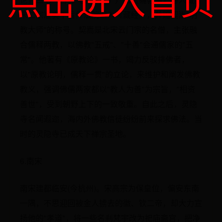
点击进入首页
宋仁宗准奏下旨传法院编入《藏经》，并赐契嵩"明
教大师"的称号。契嵩是北宋云门宗的名僧，主张融
合儒释两教，以佛教"五戒"、"十善"会通儒家的"五
常"。他著有《原教论》一书，竭力反驳排佛者，
以"原教论明，儒释一贯"的立论，来维护和阐发佛教
教义，强调佛儒两家都以"教人为善"为宗旨，"相资
善世"，受到朝野上下的一致敬重。自此之后，灵隐
寺名闻遐迩，海内外佛教信徒纷纷前来探求佛法。当
时的灵隐寺已成天下禅宗圣地。
6.南宋
南宋建都临安(今杭州)。宋高宗为保皇位，偏安东南
一隅，不思迎回被金人掳去的徽、钦二帝，却大力宣
扬他的"孝道"，将一些名刹梵宇改为祀庙斋宫，把净