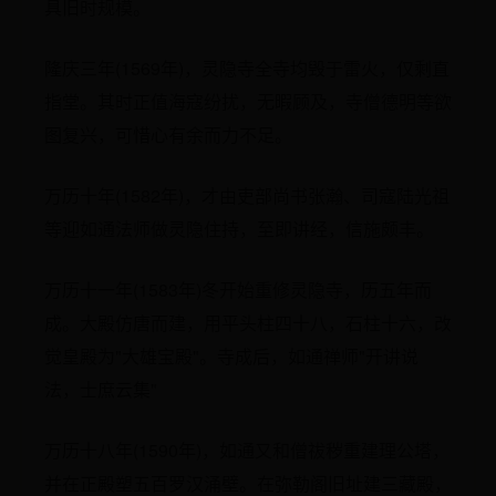
具旧时规模。
隆庆三年(1569年)，灵隐寺全寺均毁于雷火，仅剩直
指堂。其时正值海寇纷扰，无暇顾及，寺僧德明等欲
图复兴，可惜心有余而力不足。
万历十年(1582年)，才由吏部尚书张瀚、司寇陆光祖
等迎如通法师做灵隐住持，至即讲经，信施颇丰。
万历十一年(1583年)冬开始重修灵隐寺，历五年而
成。大殿仿唐而建，用平头柱四十八，石柱十六，改
觉皇殿为"大雄宝殿"。寺成后，如通禅师"开讲说
法，士庶云集"
万历十八年(1590年)，如通又和僧祓秽重建理公塔，
并在正殿塑五百罗汉涌壁。在弥勒阁旧址建三藏殿，